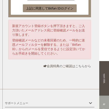
上記に同意してBitfan IDログイン
新規アカウント登録ボタンを押下頂きますと、ご入
力頂いたメールアドレス宛に登録確認メールをお送
り致します。
登録確認メールなどの未着回避のため、一時的に迷
惑メールフィルターを解除する、または「Bitfan
ID」からのメールを受信できるように設定頂いてか
らお手続きを開始してください。
会員特典のご確認はこちらから
サポートメニュー
person_add_alt