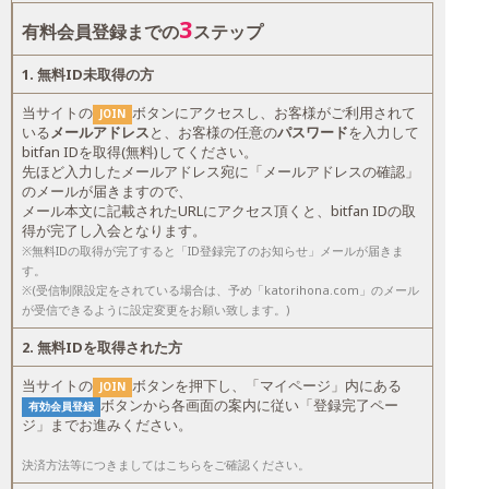
3
有料会員登録までの
ステップ
1. 無料ID未取得の方
当サイトの
ボタンにアクセスし、お客様がご利用されて
JOIN
いる
メールアドレス
と、お客様の任意の
パスワード
を入力して
bitfan IDを取得(無料)してください。
先ほど入力したメールアドレス宛に「メールアドレスの確認」
のメールが届きますので、
メール本文に記載されたURLにアクセス頂くと、bitfan IDの取
得が完了し入会となります。
※無料IDの取得が完了すると「ID登録完了のお知らせ」メールが届きま
す。
※(受信制限設定をされている場合は、予め「katorihona.com」のメール
が受信できるように設定変更をお願い致します。)
2.
無料IDを取得された方
当サイトの
ボタンを押下し、「マイページ」内にある
JOIN
ボタンから各画面の案内に従い「登録完了ペー
有効会員登録
ジ」までお進みください。
決済方法等につきましては
こちら
をご確認ください。