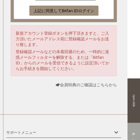
上記に同意してBitfan IDログイン
新規アカウント登録ボタンを押下頂きますと、ご入
力頂いたメールアドレス宛に登録確認メールをお送
り致します。
登録確認メールなどの未着回避のため、一時的に迷
惑メールフィルターを解除する、または「Bitfan
ID」からのメールを受信できるように設定頂いてか
らお手続きを開始してください。
会員特典のご確認はこちらから
サポートメニュー
person_add_alt