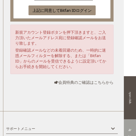
上記に同意してBitfan IDログイン
新規アカウント登録ボタンを押下頂きますと、ご入
力頂いたメールアドレス宛に登録確認メールをお送
り致します。
登録確認メールなどの未着回避のため、一時的に迷
惑メールフィルターを解除する、または「Bitfan
ID」からのメールを受信できるように設定頂いてか
らお手続きを開始してください。
会員特典のご確認はこちらから
サポートメニュー
person_add_alt