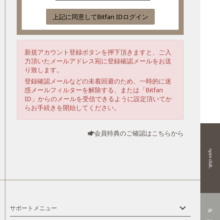
上記に同意してBitfan IDログイン
新規アカウント登録ボタンを押下頂きますと、ご入
力頂いたメールアドレス宛に登録確認メールをお送
り致します。
登録確認メールなどの未着回避のため、一時的に迷
惑メールフィルターを解除する、または「Bitfan
ID」からのメールを受信できるように設定頂いてか
らお手続きを開始してください。
会員特典のご確認はこちらから
サポートメニュー
person_add_alt