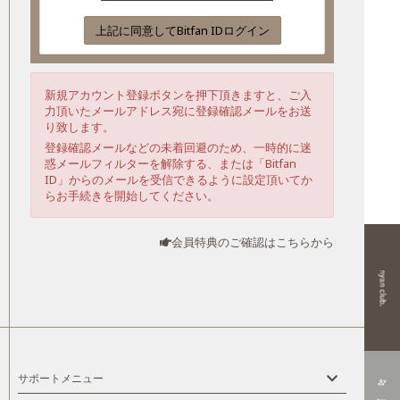
上記に同意してBitfan IDログイン
新規アカウント登録ボタンを押下頂きますと、ご入
力頂いたメールアドレス宛に登録確認メールをお送
り致します。
登録確認メールなどの未着回避のため、一時的に迷
惑メールフィルターを解除する、または「Bitfan
ID」からのメールを受信できるように設定頂いてか
らお手続きを開始してください。
会員特典のご確認はこちらから
サポートメニュー
person_add_alt