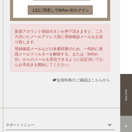
上記に同意してBitfan IDログイン
新規アカウント登録ボタンを押下頂きますと、ご入
力頂いたメールアドレス宛に登録確認メールをお送
り致します。
登録確認メールなどの未着回避のため、一時的に迷
惑メールフィルターを解除する、または「Bitfan
ID」からのメールを受信できるように設定頂いてか
らお手続きを開始してください。
会員特典のご確認はこちらから
サポートメニュー
person_add_alt