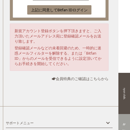
上記に同意してBitfan IDログイン
新規アカウント登録ボタンを押下頂きますと、ご入
力頂いたメールアドレス宛に登録確認メールをお送
り致します。
登録確認メールなどの未着回避のため、一時的に迷
惑メールフィルターを解除する、または「Bitfan
ID」からのメールを受信できるように設定頂いてか
らお手続きを開始してください。
会員特典のご確認はこちらから
サポートメニュー
person_add_alt