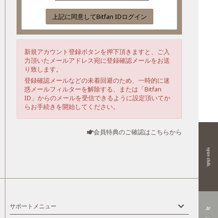
上記に同意してBitfan IDログイン
新規アカウント登録ボタンを押下頂きますと、ご入
力頂いたメールアドレス宛に登録確認メールをお送
り致します。
登録確認メールなどの未着回避のため、一時的に迷
惑メールフィルターを解除する、または「Bitfan
ID」からのメールを受信できるように設定頂いてか
らお手続きを開始してください。
会員特典のご確認はこちらから
サポートメニュー
person_add_alt